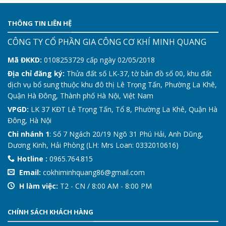
THÔNG TIN LIÊN HỆ
CÔNG TY CỔ PHẦN GIA CÔNG CƠ KHÍ MINH QUANG
Mã ĐKKD:
0108253729 cấp ngày 02/05/2018
Địa chỉ đăng ký:
Thửa đất số LK-37, tờ bản đồ số 00, khu đất
dịch vụ bổ sung thuộc khu đô thị Lê Trọng Tấn, Phường La Khê,
Quận Hà Đông, Thành phố Hà Nội, Việt Nam
VPGD:
LK 37 KĐT Lê Trọng Tấn, Tổ 8, Phường La Khê, Quận Hà
Đông, Hà Nội
Chi nhánh 1
: Số 7 Ngách 20/19 Ngõ 31 Phú Hải, Anh Dũng,
Dương Kinh, Hải Phòng (LH: Mrs Loan: 0332010616)
Hotline :
0965.764.815
Email:
cokhiminhquang86@gmail.com
H làm việc:
T2 - CN / 8:00 AM - 8:00 PM
CHÍNH SÁCH KHÁCH HÀNG