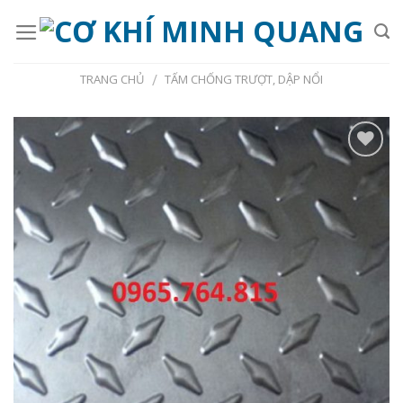
Skip
to
content
/
TRANG CHỦ
TẤM CHỐNG TRƯỢT, DẬP NỔI
Add to
Wishlist