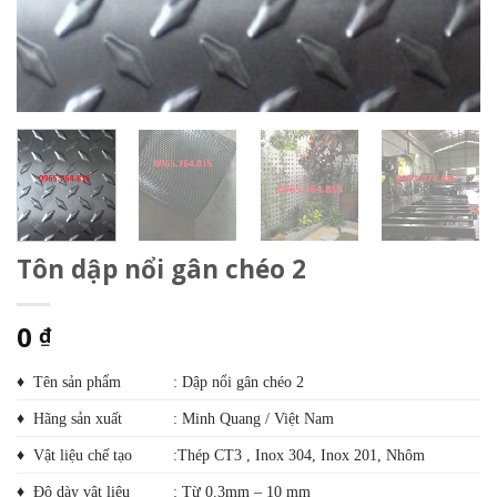
Tôn dập nổi gân chéo 2
0
₫
♦ Tên sản phẩm
: Dập nổi gân chéo 2
♦ Hãng sản xuất
: Minh Quang / Việt Nam
♦ Vật liệu chế tạo
:Thép CT3 , Inox 304, Inox 201, Nhôm
♦ Độ dày vật liệu
: Từ 0.3mm – 10 mm