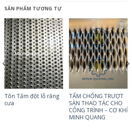
SẢN PHẨM TƯƠNG TỰ
Add to
Add to
Wishlist
Wishlist
Tôn Tấm đột lỗ răng
TẤM CHỐNG TRƯỢT
cưa
SÀN THAO TÁC CHO
CÔNG TRÌNH – CƠ KHÍ
MINH QUANG