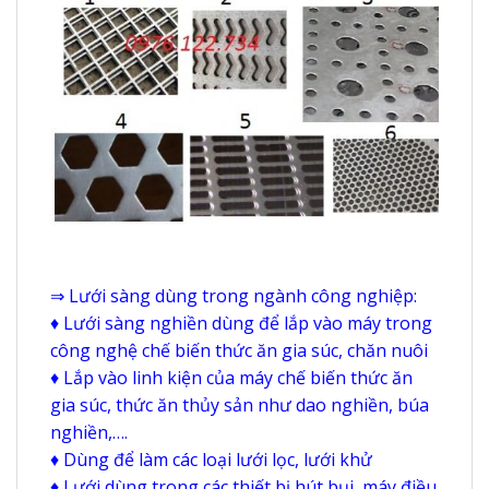
⇒ Lưới sàng dùng trong ngành công nghiệp:
♦ Lưới sàng nghiền dùng để lắp vào máy trong
công nghệ chế biến thức ăn gia súc, chăn nuôi
♦ Lắp vào linh kiện của máy chế biến thức ăn
gia súc, thức ăn thủy sản như dao nghiền, búa
nghiền,….
♦ Dùng để làm các loại lưới lọc, lưới khử
♦ Lưới dùng trong các thiết bị hút bụi, máy điều