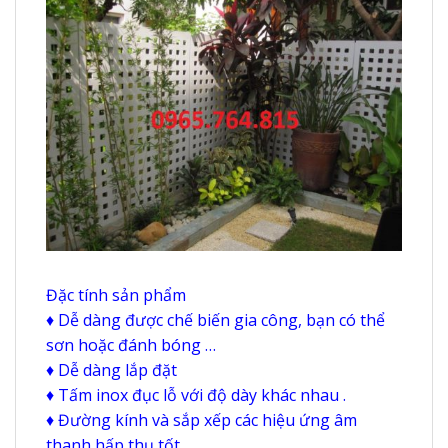
Đặc tính sản phẩm
♦ Dễ dàng được chế biến gia công, bạn có thể
sơn hoặc đánh bóng …
♦ Dễ dàng lắp đặt
♦ Tấm inox đục lỗ với độ dày khác nhau .
♦ Đường kính và sắp xếp các hiệu ứng âm
thanh hấp thụ tốt.