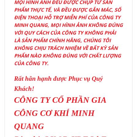
MỌI HÌNH ẢNH ĐỀU ĐƯỢC CHỤP TỪ SẢN
PHẨM THỰC TẾ, VÀ ĐỀU ĐƯỢC GẮN MÁC, SỐ
ĐIỆN THOẠI HỖ TRỢ MIỄN PHÍ CỦA CÔNG TY
MINH QUANG, MỌI HÌNH ẢNH KHÔNG ĐÚNG
VỚI QUY CÁCH CỦA CÔNG TY KHÔNG PHẢI
LÀ SẢN PHẨM CHÍNH HÃNG, CHÚNG TÔI
KHÔNG CHỊU TRÁCH NHIỆM VỀ BẤT KỲ SẢN
PHẨM NÀO KHÔNG ĐÚNG VỚI CHẤT LƯỢNG
CỦA CÔNG TY.
Rất hân hạnh được Phục vụ Quý
Khách!
CÔNG TY CỔ PHẦN GIA
CÔNG CƠ KHÍ MINH
QUANG