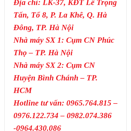
Địa chỉ: LK-37, KĐT Lê Trọng
Tấn, Tổ 8, P. La Khê, Q. Hà
Đông, TP. Hà Nội
Nhà máy SX 1: Cụm CN Phúc
Thọ – TP. Hà Nội
Nhà máy SX 2: Cụm CN
Huyện Bình Chánh – TP.
HCM
Hotline tư vấn: 0965.764.815 –
0976.122.734 – 0982.074.386
-0964.430.086