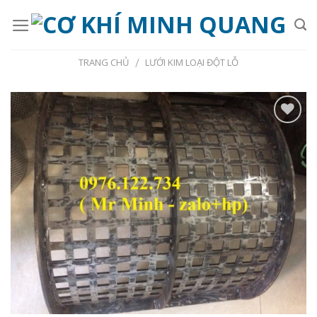
Skip
to
content
/
TRANG CHỦ
LƯỚI KIM LOẠI ĐỘT LỖ
Add to
Wishlist