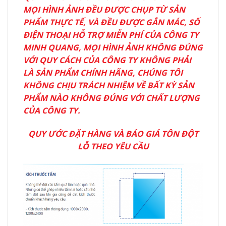
MỌI HÌNH ẢNH ĐỀU ĐƯỢC CHỤP TỪ SẢN
PHẨM THỰC TẾ, VÀ ĐỀU ĐƯỢC GẮN MÁC, SỐ
ĐIỆN THOẠI HỖ TRỢ MIỄN PHÍ CỦA CÔNG TY
MINH QUANG, MỌI HÌNH ẢNH KHÔNG ĐÚNG
VỚI QUY CÁCH CỦA CÔNG TY KHÔNG PHẢI
LÀ SẢN PHẨM CHÍNH HÃNG, CHÚNG TÔI
KHÔNG CHỊU TRÁCH NHIỆM VỀ BẤT KỲ SẢN
PHẨM NÀO KHÔNG ĐÚNG VỚI CHẤT LƯỢNG
CỦA CÔNG TY.
QUY ƯỚC ĐẶT HÀNG VÀ BÁO GIÁ TÔN ĐỘT
LỖ THEO YÊU CẦU