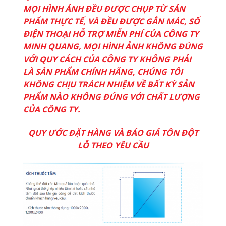
MỌI HÌNH ẢNH ĐỀU ĐƯỢC CHỤP TỪ SẢN
PHẨM THỰC TẾ, VÀ ĐỀU ĐƯỢC GẮN MÁC, SỐ
ĐIỆN THOẠI HỖ TRỢ MIỄN PHÍ CỦA CÔNG TY
MINH QUANG, MỌI HÌNH ẢNH KHÔNG ĐÚNG
VỚI QUY CÁCH CỦA CÔNG TY KHÔNG PHẢI
LÀ SẢN PHẨM CHÍNH HÃNG, CHÚNG TÔI
KHÔNG CHỊU TRÁCH NHIỆM VỀ BẤT KỲ SẢN
PHẨM NÀO KHÔNG ĐÚNG VỚI CHẤT LƯỢNG
CỦA CÔNG TY.
QUY ƯỚC ĐẶT HÀNG VÀ BÁO GIÁ TÔN ĐỘT
LỖ THEO YÊU CẦU