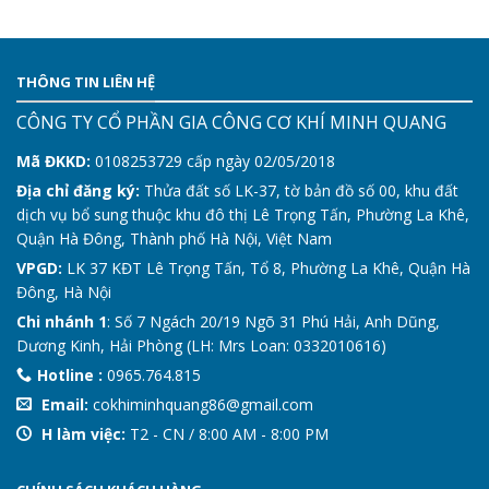
THÔNG TIN LIÊN HỆ
CÔNG TY CỔ PHẦN GIA CÔNG CƠ KHÍ MINH QUANG
Mã ĐKKD:
0108253729 cấp ngày 02/05/2018
Địa chỉ đăng ký:
Thửa đất số LK-37, tờ bản đồ số 00, khu đất
dịch vụ bổ sung thuộc khu đô thị Lê Trọng Tấn, Phường La Khê,
Quận Hà Đông, Thành phố Hà Nội, Việt Nam
VPGD:
LK 37 KĐT Lê Trọng Tấn, Tổ 8, Phường La Khê, Quận Hà
Đông, Hà Nội
Chi nhánh 1
: Số 7 Ngách 20/19 Ngõ 31 Phú Hải, Anh Dũng,
Dương Kinh, Hải Phòng (LH: Mrs Loan: 0332010616)
Hotline :
0965.764.815
Email:
cokhiminhquang86@gmail.com
H làm việc:
T2 - CN / 8:00 AM - 8:00 PM