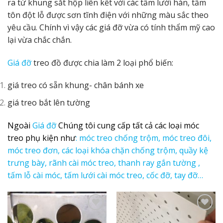
ra từ khung sắt hộp liên kết với các tấm lưới hàn, tấm
tôn đột lỗ được sơn tĩnh điện với những màu sắc theo
yêu cầu. Chính vì vậy các giá đỡ vừa có tính thẩm mỹ cao
lại vừa chắc chắn.
Giá đỡ
treo đồ được chia làm 2 loại phổ biến:
giá treo có sẵn khung- chân bánh xe
giá treo bắt lên tường
Ngoài
Giá đỡ
Chúng tôi cung cấp tất cả các loại móc
treo phụ kiện như
: móc treo chống trộm, móc treo đôi,
móc treo đơn, các loại khóa chặn chống trộm, quầy kệ
trưng bày, rãnh cài móc treo, thanh ray gắn tường ,
tấm lỗ cài móc, tấm lưới cài móc treo, cốc đỡ, tay đỡ…
Add to
Add to