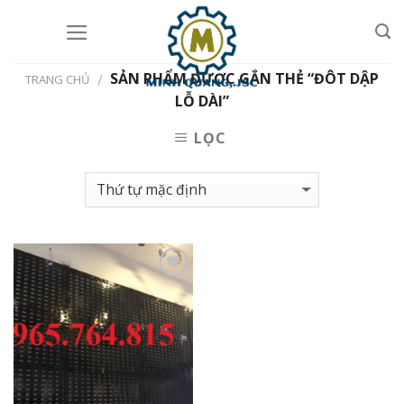
Skip
to
content
SẢN PHẨM ĐƯỢC GẮN THẺ “ĐÔT DẬP
/
TRANG CHỦ
LỖ DÀI”
LỌC
Add to
Wishlist