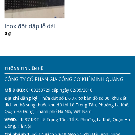
Inox đột dập lỗ dài
0
₫
THÔNG TIN LIÊN HỆ
CÔNG TY CỔ PHẦN GIA CÔNG CƠ KHÍ MINH QUANG
Mã ĐKKD:
0108253729 cấp ngày 02/05/2018
Địa chỉ đăng ký:
Thửa đất số LK-37, tờ bản đồ số 00, khu đất
dịch vụ bổ sung thuộc khu đô thị Lê Trọng Tấn, Phường La Khê,
Quận Hà Đông, Thành phố Hà Nội, Việt Nam
VPGD:
LK 37 KĐT Lê Trọng Tấn, Tổ 8, Phường La Khê, Quận Hà
Đông, Hà Nội
Chi nhánh 1
: Số 7 Ngách 20/19 Ngõ 31 Phú Hải, Anh Dũng,