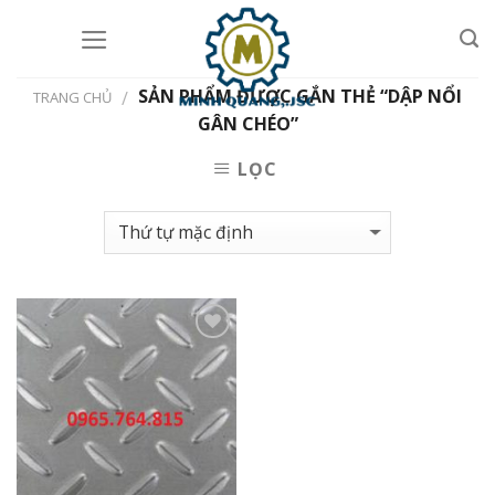
Skip
to
content
SẢN PHẨM ĐƯỢC GẮN THẺ “DẬP NỔI
/
TRANG CHỦ
GÂN CHÉO”
LỌC
Add to
Wishlist