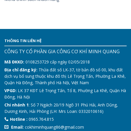
THÔNG TIN LIÊN HỆ
CÔNG TY CỔ PHẦN GIA CÔNG CƠ KHÍ MINH QUANG
Mã ĐKKD:
0108253729 cấp ngày 02/05/2018
Địa chỉ đăng ký:
Thửa đất số LK-37, tờ bản đồ số 00, khu đất
dịch vụ bổ sung thuộc khu đô thị Lê Trọng Tấn, Phường La Khê,
Quận Hà Đông, Thành phố Hà Nội, Việt Nam
VPGD:
LK 37 KĐT Lê Trọng Tấn, Tổ 8, Phường La Khê, Quận Hà
Đông, Hà Nội
Chi nhánh 1
: Số 7 Ngách 20/19 Ngõ 31 Phú Hải, Anh Dũng,
Dương Kinh, Hải Phòng (LH: Mrs Loan: 0332010616)
Hotline :
0965.764.815
Email:
cokhiminhquang86@gmail.com