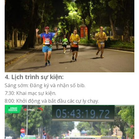
4. Lịch trình sự kiện:
Sáng sớm: Đăng ký và nhận số bib.
7:30: Khai mạc sự kiện.
8:00: Khởi động và bắt đầu các cự ly chạy.