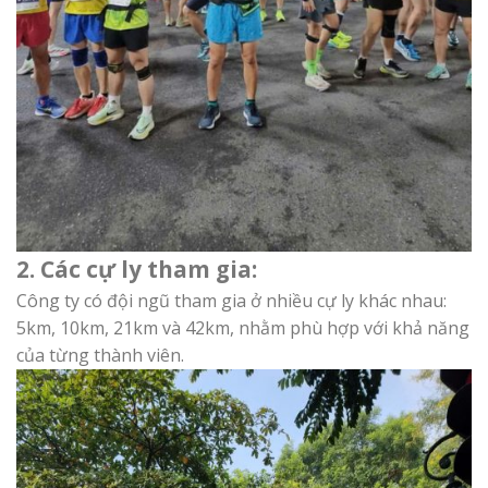
2. Các cự ly tham gia:
Công ty có đội ngũ tham gia ở nhiều cự ly khác nhau:
5km, 10km, 21km và 42km, nhằm phù hợp với khả năng
của từng thành viên.