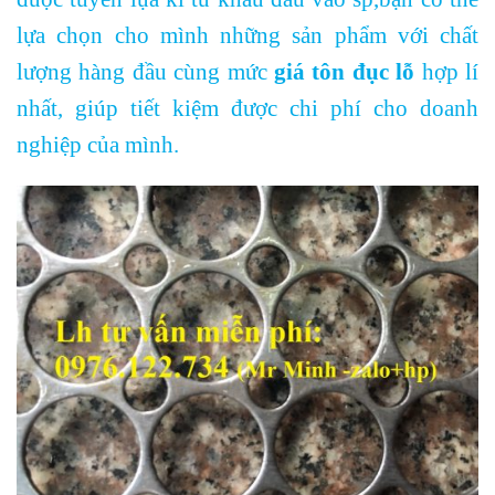
lựa chọn cho mình những sản phẩm với chất
lượng hàng đầu cùng mức
giá tôn đục lỗ
hợp lí
nhất, giúp tiết kiệm được chi phí cho doanh
nghiệp của mình.